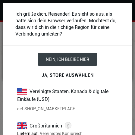
0
Ich grüße dich, Reisender! Es sieht so aus, als
hätte sich dein Browser verlaufen. Möchtest du,
dass wir dich in die richtige Region für deine
Verbindung umleiten?
Nach Kategorie durchsuchen
REGELWERKE
NEIN, ICH BLEIBE HIER
JA, STORE AUSWÄHLEN
Alles, was Spieler und Spielleiter brauchen, um
für Dungeons & Dragons, das größte Rollenspiel
Vereinigte Staaten, Kanada & digitale
der Welt, heldenhafte Charaktere zu erschaffen
Einkäufe (USD)
und legendäre Geschichten zu kreieren.
def.SHOP_ON_MARKETPLACE
£
Großbritannien
Liefern auf:
Vereinigtes Königreich