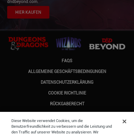
dndbeyond.com.
HIER KAUFEN
FAQS
ALLGEMEINE GESCHÄFTSBEDINGUNGEN
DATENSCHUTZERKLÄRUNG
COOKIE RICHTLINIE
RÜCKGABERECHT
CUSTOMER SUPPORT
Diese Website verwendet Cookies, um die
Benutzerfreundlichkeit zu verbessern und die Leistung und
FOLGEN SIE UNS AUF INSTAGRAM
FOLGEN SIE UNS AUF FACEBOOK
FOLGEN SIE UNS AUF TWI
UNS AUF YOUTUBE
den Traffic auf unserer Website zu analysieren. Wir