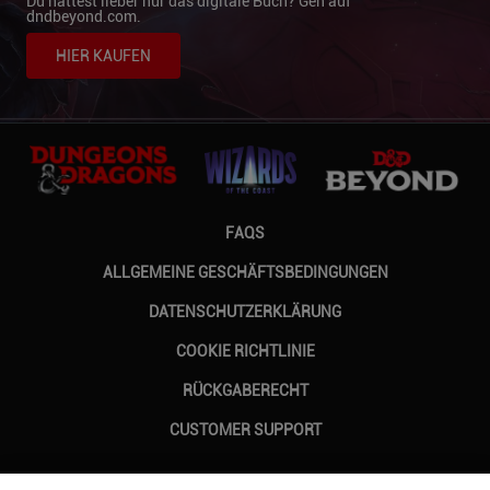
Du hättest lieber nur das digitale Buch? Geh auf
dndbeyond.com.
HIER KAUFEN
FAQS
ALLGEMEINE GESCHÄFTSBEDINGUNGEN
DATENSCHUTZERKLÄRUNG
COOKIE RICHTLINIE
RÜCKGABERECHT
CUSTOMER SUPPORT
FOLGEN SIE UNS AUF INSTAGRAM
FOLGEN SIE UNS AUF FACEBOOK
FOLGEN SIE UNS AUF TWI
UNS AUF YOUTUBE